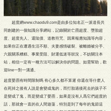
超度網www.chaodu9.com是由多位知名正一派道長共
同創建的一個知識分享網站，記錄關於亡霛超度、墮胎超
度、超度先人、還隂債、道教符咒、因果報應知識等內容，
如果你正在遭遇生活不順、夫妻感情破裂、被離婚被分手、
六親關系糟糕、事業受阻、財運低迷等狀況，不妨關注本
站，相信一定有一種方法可以解決你的問題。如需幫助，歡
迎line一對一溝通。
超度嬰霛有時間限制嗎 有心多久都不算遲 你還在等什麽人
在死掉之後有人說是會變成鬼的，而打胎過後死去的孩子不
是變成了鬼，而是變成了嬰霛，如果是沒有人爲它們超度的
話，那就會一直的在人間遊蕩，特別是到了每年的鬼節這