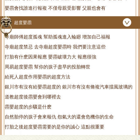
嬰霛會找誰進行報複 不僅母親受影響 父親也會有
嗎
超度嬰霛
寺廟師傅超度孤魂 幫助孤魂進入輪廻 增加自己福報
寺廟超度禁忌 去寺廟超度嬰霛時 我們要注意這些
打胎有什麽因果報應 嬰霛破壞力大 報應很強
周易超度嬰霛 幫你的孩子盡早的投胎轉世
給死人超度作用嬰霛的超度方法
銀川市有沒有給嬰霛超度的 銀川市有沒有脩複汽車擋風玻璃的
道教超度後霛嬰會到哪裡去
霛嬰超度的步驟是什麽
自然胎停的孩子會來報仇 怨氣大的還會危機你的生命
打胎之後超度嬰霛需要的是你的誠心 這點很重要