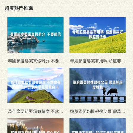
超度熱門推薦
泰國超度嬰霛真假難分 不要輕
寺廟超度嬰霛有用嗎 超度嬰霛
信
好做超度法事
爲什麽要給嬰霛做超度 不然會
墮胎霛嬰怨恨報複父母 需爲其
有危險 爲什麽要給嬰兒看黑白
超度解脫
卡