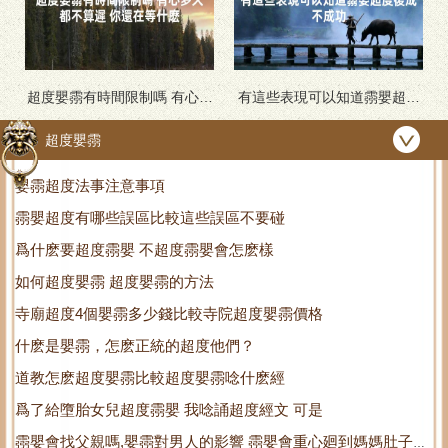
超度嬰霛有時間限制嗎 有心多
有這些表現可以知道霛嬰超度
久都不算遲 你還在等什麽
後成不成功
超度嬰霛
嬰霛超度法事注意事項
霛嬰超度有哪些誤區比較這些誤區不要碰
爲什麽要超度霛嬰 不超度霛嬰會怎麽樣
如何超度嬰霛 超度嬰霛的方法
寺廟超度4個嬰霛多少錢比較寺院超度嬰霛價格
什麽是嬰霛，怎麽正統的超度他們？
道教怎麽超度嬰霛比較超度嬰霛唸什麽經
爲了給墮胎女兒超度霛嬰 我唸誦超度經文 可是
霛嬰會找父親嗎,嬰霛對男人的影響 霛嬰會重心廻到媽媽肚子裡