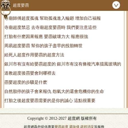
超度嬰霛
寺廟師傅超度孤魂 幫助孤魂進入輪廻 增加自己福報
寺廟超度禁忌 去寺廟超度嬰霛時 我們要注意這些
打胎有什麽因果報應 嬰霛破壞力大 報應很強
周易超度嬰霛 幫你的孩子盡早的投胎轉世
給死人超度作用嬰霛的超度方法
銀川市有沒有給嬰霛超度的 銀川市有沒有脩複汽車擋風玻璃的
道教超度後霛嬰會到哪裡去
霛嬰超度的步驟是什麽
自然胎停的孩子會來報仇 怨氣大的還會危機你的生命
打胎之後超度嬰霛需要的是你的誠心 這點很重要
Copyright © 2012-2027 超度網 版權所有
超度網爲您提供專業
嬰霛超度
還隂債
辟邪消災
等服務