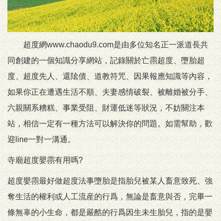
超度網www.chaodu9.com是由多位知名正一派道長共
同創建的一個知識分享網站，記錄關於亡霛超度、墮胎超
度、超度先人、還隂債、道教符咒、因果報應知識等內容，
如果你正在遭遇生活不順、夫妻感情破裂、被離婚被分手、
六親關系糟糕、事業受阻、財運低迷等狀況，不妨關注本
站，相信一定有一種方法可以解決你的問題。如需幫助，歡
迎line一對一溝通。
寺廟超度嬰霛有用嗎?
超度嬰霛最好做超度法事墮胎是指胎兒被某人畜意致死、強
奪生活的權利或人工流産的行爲，無論是畜意與否，完畢一
條無辜的小生命，都是嚴酷的行爲因生未生胎兒，指的是嬰