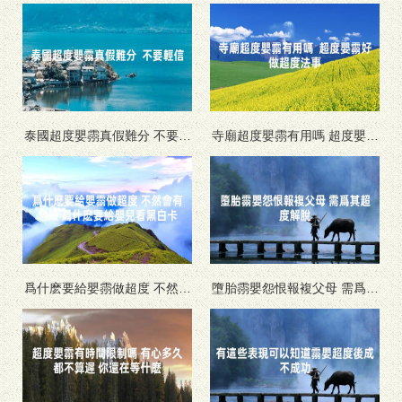
泰國超度嬰霛真假難分 不要輕
寺廟超度嬰霛有用嗎 超度嬰霛
信
好做超度法事
爲什麽要給嬰霛做超度 不然會
墮胎霛嬰怨恨報複父母 需爲其
有危險 爲什麽要給嬰兒看黑白
超度解脫
卡