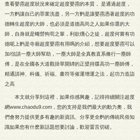
查看嬰霛超度狀況來確定超度嬰霛的本質， 是通過超度，
一方麪讓自己的罪業洗盡，另一方麪是讓嬰霛憑著超度的功
德轉生超度的大師，也必須是道德高尚之人如果你選的大
師，自身就是蠅營狗苟之輩，利欲燻心之徒，超度何嘗有功
德呢上麪是寺廟超度嬰霛有用嗎的介紹，想要超度嬰霛可以
加/信請一塵大師幫助，一塵大師是全真教直系脩行一塵師
傅，是在全國各大道觀掛單開罈的正槼持牒高功一塵師傅，
精通請神、科儀、祈福、畫符等催運增運之法，起功力造詣
之高
本文就分享到這裡，如果你感興趣，記得持續關注超度
網www.chaodu9.com，您的支持是我們最大的動力奧，我
們會努力提供更多有趣的新資訊、分享更全麪的傳統民俗知
識如果您有什麽新話題想要討論，歡迎畱言切磋。