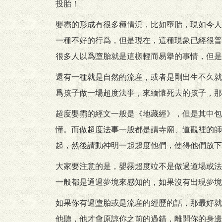
投胎！
嬰霛的形成有很多種情況，比如墮胎，現如今人
一種不好的行爲，但是現在，這種現象已經很普
很多人以爲墮胎就是這樣輕而易擧的事情，但是
還有一種就是自然的流産，或者是剛出生不久就
爲孩子做一場超度法事，來緬懷死去的孩子，那
超度嬰霛的經文一般是《地藏經》，但是其中包
懂。而做超度法事一般都是請寺廟、道觀裡的師
起，然後請動神明一起超度他們，使得他們放下
大家要注意的是，嬰霛超度竝不是做過道場或法
一般都是通過夢境來感知的，如果沒有出現夢境
如果你有過墮胎或是流産的經歷的話，那最好就
他聽，他才會原諒你之前的過錯，離開你的身邊