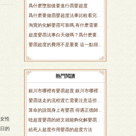
爲什麽墮胎後要進行霛嬰超度
霛不斷糾纏著你 人爲流産後要休息
爲什麽要做霛嬰超度法事比較看完這
多久
淘寶的化解嬰霛可靠嗎,有什麽需要
個你就知道了
超度嬰霛法事白天做嗎？爲什麽要超
注意的
嬰霛超度的費用不是重要 這一點很
度？
多人都忽略
熱門閲讀
銀川市哪裡有嬰霛超度 銀川市哪裡
嬰霛送走的流程渡亡需要注意這些問
有充裝滅火器瓶
算命的說我身上有嬰霛 得遇正德師
題
女性
唸超度嬰霛的經文就能夠化解嬰霛的
傅及時化解 算命的說我身上有先生
日的
給死人超度作用嬰霛的超度方法
怨氣
跟著