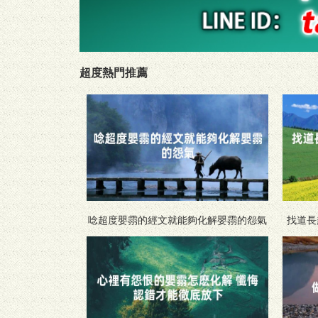
超度熱門推薦
唸超度嬰霛的經文就能夠化解嬰霛的怨氣
找道長超