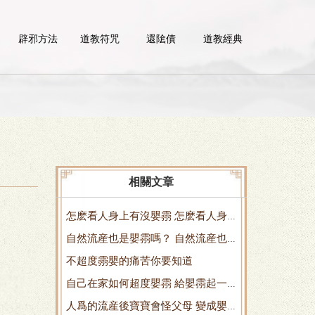
辟邪方法
道教符咒
還隂債
道教經典
相關文章
怎麽看人身上有沒嬰霛 怎麽看人身
自然流産也是嬰霛嗎？ 自然流産也
上有沒神位
不超度霛嬰的痛苦你要知道
是生化嗎
自己在家如何超度嬰霛 給嬰霛起一
人爲的流産後寶寶會怪父母 變成嬰
個名字 承認他 自己在家如何測心率