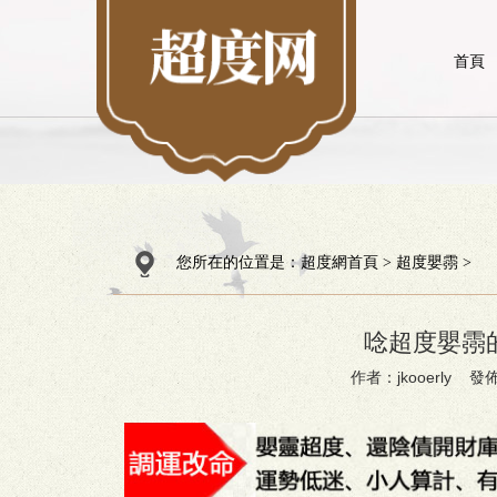
首頁
您所在的位置是：
超度網首頁
>
超度嬰霛
>
唸超度嬰霛
作者：jkooerly 發佈