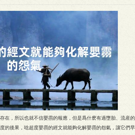
存在，所以也就不信嬰霛的報應，但是爲什麽有過墮胎、流産的
度的後果，唸超度嬰霛的經文就能夠化解嬰霛的怨氣，讓它們早