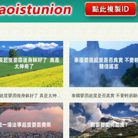
度嬰霛後身躰好了 真是太神奇
泰國嬰霛超度是否真實 不要輕易聽
了
言