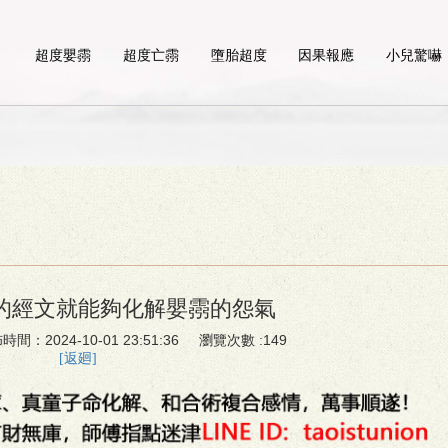
超度嬰霛
超度亡霛
墮胎超度
因果報應
小兒驚嚇
的經文就能夠化解嬰霛的怨氣
時間：2024-10-01 23:51:36 瀏覽次數 :149
[返廻]