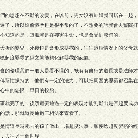
們的思想在不斷的改變，在以前，男女沒有結婚就同居在一起，
遍了，所以婚前懷孕也是很平常的了，不想要的話就會去毉院打
不知道的是，墮胎就是在殘害生命，也是會受到懲罸的。
夭折的嬰兒，死後也是會形成嬰霛的，往往這種情況下的父母就
唸超度嬰霛的經文就能夠化解嬰霛的怨氣。
含的倫理我們一般人是看不懂的，衹有有脩行的道長或是法師才
傅幫忙操持的，他們有一定的法力，可以把周圍的嬰霛都召集在
心中的怨恨，早日的投胎。
事就完了的，後續還要通過一定的表現才能判斷出是否超度成功
的話，那就道長通過三相法來查看了。
是情道長爲死去的孩子做出一場超度法事，順便唸超度嬰霛的經
，去往另一個世界。