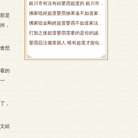
銀川市有沒有給嬰霛超度的 銀川市
彿家唸經超度嬰霛傚果遠不如道家法
有沒有脩複汽車擋風玻璃的
那是
彿家唸金剛經超度嬰霛不如道家法事
事的好
掉，
打胎之後超度嬰霛需要的是你的誠心
來得快
嬰霛惡泣傷害親人 唯有超度才能化
這點很重要
會想
解
看的
一
了，
文給