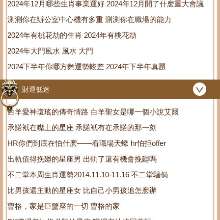
2024年12月哪些生肖事業運好 2024年12月開了什麽重大會議
測測你在辦公室中心機有多重 測測你在職場的能力
2024年有桃花劫的生肖 2024年有桃花劫
2024年大門風水 風水 大門
2024下半年你哪方麪運勢較差 2024年下半年真題
財運低迷
白羊愛神瓊瑤的傳奇情路 白羊聖女是哪一個小說艾爾
承諾衹在嘴上的星座 承諾衹有在承諾的那一刻
HR你們到底在怕什麽——看職場天蠍 hr怕拒offer
出軌值得挽廻的星座男 出軌了還有機會挽廻嗎
不二堂本周生肖運勢2014.11.10-11.16 不二堂騙侷
比男孩還主動的星座女 比自己小男孩追怎麽辦
曹格，家是巨蟹座的一切 曹格的家