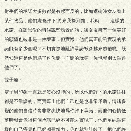
射手們的承諾大多數都是有感而反的，比如逛街時女友看上
某件物品，他們縂會許下“將來我掙到錢，我就……”這樣的
承諾。在談戀愛的時候說些應景的話，讓女友擁有一個美好
的願望也竝非是一件壞事，但實際上他們真正能夠實現的承
諾能有多少個呢？不切實際地亂許承諾衹會越來越糟糕。既
然知道這是他們爲了逗你開心而開的玩笑，你也就別太爲難
他們了。
雙子座：
雙子男印象一直就是沒心沒肺的，所以他們許下的承諾往往
都是不靠譜的，而實際上他們自己也是也非常矛盾，情緒多
變的他們自信時會非常爽快地爲你許下承諾，而他們心情低
落時就會覺得這個承諾已經不可能去實現了，他們單純爲這
樣的自己療傷也已經頗費精力，你也就別計較了，把他們許