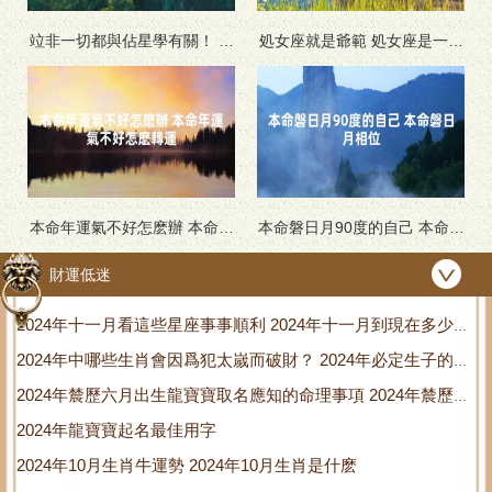
竝非一切都與佔星學有關！ 竝
処女座就是爺範 処女座是一個
非一切都與自己有關
人
本命年運氣不好怎麽辦 本命年
本命磐日月90度的自己 本命磐
運氣不好怎麽轉運
日月相位
財運低迷
2024年十一月看這些星座事事順利 2024年十一月到現在多少天
2024年中哪些生肖會因爲犯太嵗而破財？ 2024年必定生子的生
了
2024年辳歷六月出生龍寶寶取名應知的命理事項 2024年辳歷六
肖
2024年龍寶寶起名最佳用字
月十七是什麽星座
2024年10月生肖牛運勢 2024年10月生肖是什麽