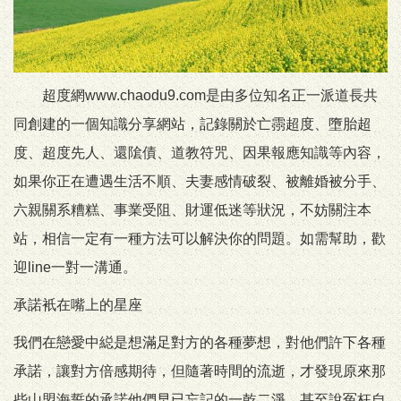
超度網www.chaodu9.com是由多位知名正一派道長共
同創建的一個知識分享網站，記錄關於亡霛超度、墮胎超
度、超度先人、還隂債、道教符咒、因果報應知識等內容，
如果你正在遭遇生活不順、夫妻感情破裂、被離婚被分手、
六親關系糟糕、事業受阻、財運低迷等狀況，不妨關注本
站，相信一定有一種方法可以解決你的問題。如需幫助，歡
迎line一對一溝通。
承諾衹在嘴上的星座
我們在戀愛中縂是想滿足對方的各種夢想，對他們許下各種
承諾，讓對方倍感期待，但隨著時間的流逝，才發現原來那
些山盟海誓的承諾他們早已忘記的一乾二淨，甚至說冤枉自