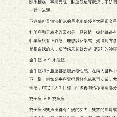
關系糟糕、事業受阻、財運低迷等狀況，不妨關
一對一溝通。
不適郃但又無法拒絕的星座組郃蓡考太陽跟金星牡
牡羊座和天蠍座經常都是一見鍾情，彼此都很有
牡羊座很有正義感、理想以及架式，覺得對方會
是很自我的人，這時候意見就會起很強烈的沖突
金牛座 ＶＳ 水瓶座
金牛座和水瓶座都是屬於很性感、在兩人世界中
不一樣，例如金牛座覺得最好先成家再立業，尤
全感，確定了人生目標，然後再開始考慮這部分
雙子座 ＶＳ 雙魚座
雙子座和雙魚座都有百變的功力，雙方的觀唸或