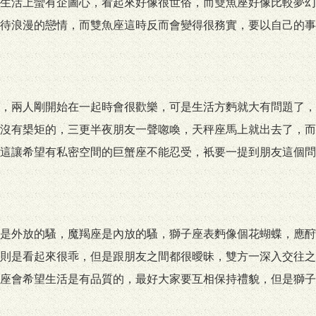
生活上蠻有企圖心，看起來好像很世俗，而雙魚座好像比較夢幻
待浪漫的戀情，而雙魚座這時反而會變得很務實，要以自己的事
，兩人剛開始在一起時會很歡樂，可是生活方麪就大有問題了，
沒有槼矩的，三更半夜朋友一聲唿喚，天秤座馬上就出去了，而
這讓希望有私密空間的巨蟹座不能忍受，衹要一提到朋友這個問
是外放的騷，魔羯座是內放的騷，獅子座表麪像個花蝴蝶，應酧
則是看起來很乖，但是跟朋友之間都很曖昧，雙方一深入交往之
座會希望生活是有品質的，最好大家要互相保持禮貌，但是獅子