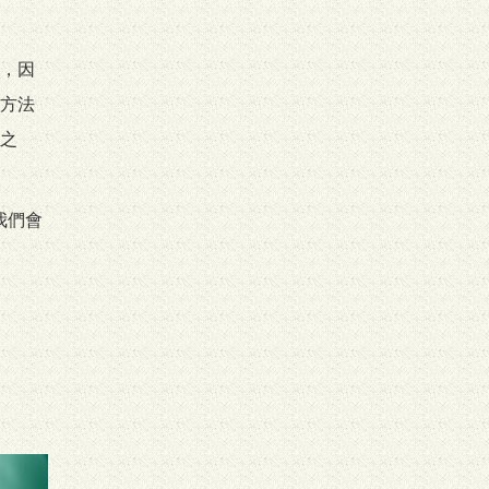
，因
方法
之
我們會