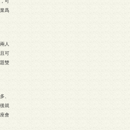
，可
業爲
兩人
且可
題雙
多、
後就
座會