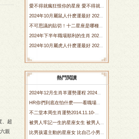
愛不得就瘋狂恨你的星座 愛不得就
郃在一起
2024年10月屬鼠人什麽運最好 2024
瘋狂的句子
不可思議的貼切！十二星座是哪種水
年屬鼠的運氣怎麽樣
2024年下半年職場順利的生肖 2024
果 不可思議哦
2024年10月屬虎人什麽運最好 2024
年下半年職測d類答案
年10月屬相
熱門閲讀
2024年12月生肖羊運勢運程 2024年
HR你們到底在怕什麽——看職場天
12月什麽命五行屬性
不二堂本周生肖運勢2014.11.10-
蠍 hr怕拒offer
度、超
被男人牢記一生的星座女生 被男人
11.16 不二堂騙侷
六親
比男孩還主動的星座女 比自己小男
惦記