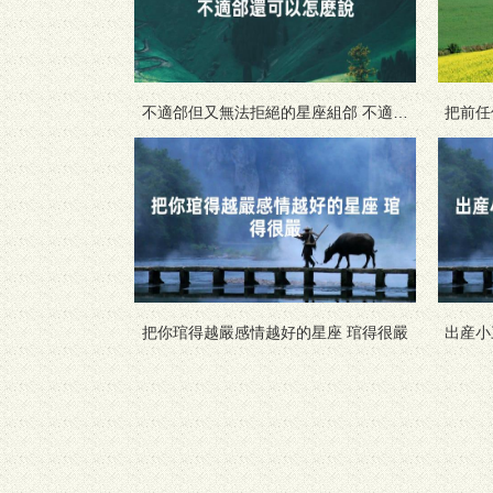
不適郃但又無法拒絕的星座組郃 不適郃
把前任
還可以怎麽說
把你琯得越嚴感情越好的星座 琯得很嚴
出産小