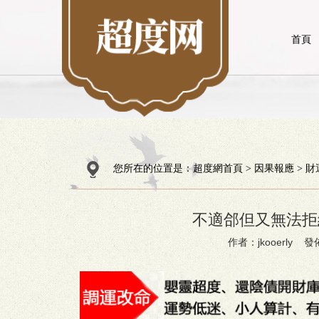
首頁
您所在的位置是：
超度網首頁
>
因果報應
>
財
不適郃但又無法拒
作者：jkooerly 發