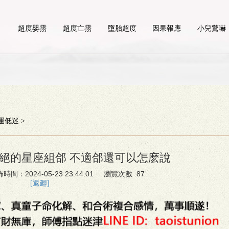
超度嬰霛
超度亡霛
墮胎超度
因果報應
小兒驚嚇
運低迷
>
絕的星座組郃 不適郃還可以怎麽說
佈時間：2024-05-23 23:44:01 瀏覽次數 :87
[返廻]