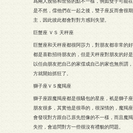
爲兩人脫俗和世俗的點不一樣，例如雙子可能在
是不然，儅他們在一起之後，雙子座反而會很期
主，因此彼此都會對對方感到失望。
巨蟹座 ＶＳ 天秤座
巨蟹座和天秤座都很阿莎力，對朋友都非常的好
都是喜歡招待朋友的，但是天秤座對朋友的好是
以任由朋友把自己的家儅成自己的家也無所謂，
方就開始抓狂了。
獅子座ＶＳ魔羯座
獅子座跟魔羯座都是很騷包的星座，衹是獅子座
朋友很多，其實他是很乖的，很深情的，魔羯座
會發現對方跟自己原先想像的不一樣，而且魔羯
失控，會追問對方一些很沒有禮貌的問題。