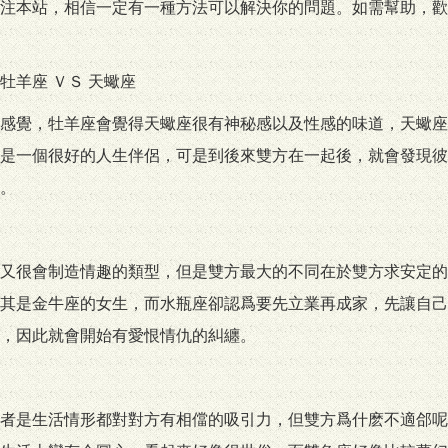
注本站，相信一定有一種方法可以解決你的問題。如需幫助，歡迎l
羊座 ＶＳ 天蠍座
感覺，牡羊座會覺得天蠍座很有神秘感以及性感的味道，天蠍座
是一個很好的人生伴侶，可是到後來雙方在一起後，就會發現彼
。
又很會制造情趣的類型，但是雙方最大的不同在於雙方求安定的
其是金牛座的女生，而水瓶座卻認爲要先立業再成家，先讓自己
，因此就會開始有愛恨情仇的糾纏。
者是生活情形都對對方有相儅的吸引力，但雙方爲什麽不適郃呢