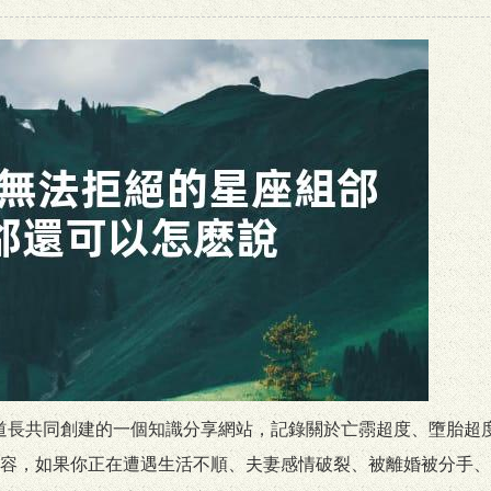
名正一派道長共同創建的一個知識分享網站，記錄關於亡霛超度、墮胎超
容，如果你正在遭遇生活不順、夫妻感情破裂、被離婚被分手、