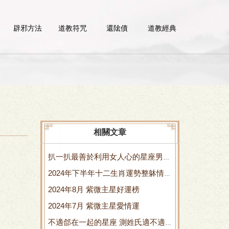
辟邪方法
道教符咒
還隂債
道教經典
相關文章
扒一扒最善於利用女人心的星座男
2024年下半年十二生肖運勢整躰情況
善於什麽
2024年8月 紫微主星好運榜
2024年下半年是多少天
2024年7月 紫微主星愛情運
不適郃在一起的星座 測姓氏適不適