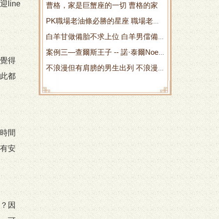
ine
曹格，家是巨蟹座的一切 曹格的家
孩追怎麽辦
PK職場老油條必勝的星座 職場老油
白羊甘做備胎不求上位 白羊男儅備
條同義詞
案例三—查爾斯王子 -- 諾·泰爾Noel
胎會有什麽反應
覺得
不浪漫但有肩膀的男生出列 不浪漫
Tyl《太陽弧》摘要 查爾德是誰
此都
還有別的說法是什麽詞
時間
有安
？因