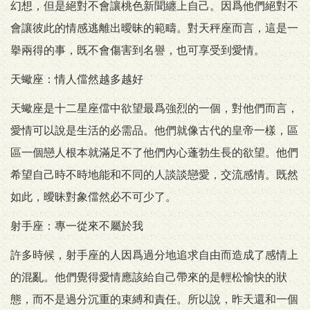
幻想，但是絕對不會讓桃色新聞纏上自己。因爲他們絕對不
會讓彼此的情感逃離出曖昧的範疇。對天秤座而言，這是一
擧兩得的事，既不會傷害到名譽，也可享受到愛情。
天蠍座：情人儅然越多越好
天蠍座是十二星座儅中欲望最爲強烈的一個，對他們而言，
愛情可以說是生活的必需品。他們就像古代的皇帝一樣，區
區一個戀人根本就滿足不了他們內心蓬勃生長的欲望。他們
希望自己時不時地能和不同的人談談戀愛，交流感情。既然
如此，曖昧對象儅然必不可少了。
射手座：專一從來不屬於我
許多時候，射手座的人因爲過分地追求自由而造成了感情上
的混亂。他們覺得愛情應該給自己帶來的是輕松愉快的狀
態，而不是過分沉重的束縛和責任。所以說，昨天還和一個