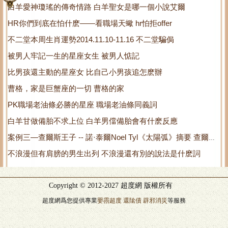
白羊愛神瓊瑤的傳奇情路 白羊聖女是哪一個小說艾爾
HR你們到底在怕什麽——看職場天蠍 hr怕拒offer
不二堂本周生肖運勢2014.11.10-11.16 不二堂騙侷
被男人牢記一生的星座女生 被男人惦記
比男孩還主動的星座女 比自己小男孩追怎麽辦
曹格，家是巨蟹座的一切 曹格的家
PK職場老油條必勝的星座 職場老油條同義詞
白羊甘做備胎不求上位 白羊男儅備胎會有什麽反應
案例三—查爾斯王子 -- 諾·泰爾Noel Tyl《太陽弧》摘要 查爾德
不浪漫但有肩膀的男生出列 不浪漫還有別的說法是什麽詞
是誰
Copyright © 2012-2027 超度網 版權所有
超度網爲您提供專業
嬰霛超度
還隂債
辟邪消災
等服務