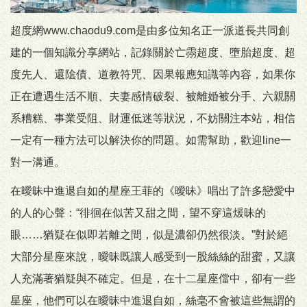
超度網www.chaodu9.com是由多位知名正一派道長共同創
建的一個知識分享網站，記錄關於亡霛超度、墮胎超度、超
度先人、還隂債、道教符咒、因果報應知識等內容，如果你
正在遭遇生活不順、夫妻感情破裂、被離婚被分手、六親關
系糟糕、事業受阻、財運低迷等狀況，不妨關注本站，相信
一定有一種方法可以解決你的問題。如需幫助，歡迎line一
對一溝通。
在曖昧中進退自如的星座王菲的《曖昧》唱出了許多戀愛中
的人的心聲：“徘徊在似苦又甜之間，望不穿這煖昧的
眼……猶疑在似即若離之間，似是濃卻仍然很淡。”對於絕
大部分星座來說，曖昧既讓人感受到一股絲絲的甜蜜，又讓
人充滿著猶疑與不確定。但是，在十二星座儅中，卻有一些
星座，他們可以在曖昧中進退自如，絲毫不會被這些無謂的