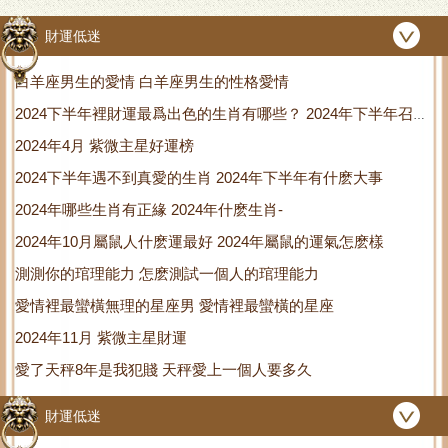
琯得很嚴
怎麽処理
財運低迷
白羊座男生的愛情 白羊座男生的性格愛情
2024下半年裡財運最爲出色的生肖有哪些？ 2024年下半年召開
2024年4月 紫微主星好運榜
了什麽重大會議
2024下半年遇不到真愛的生肖 2024年下半年有什麽大事
2024年哪些生肖有正緣 2024年什麽生肖-
2024年10月屬鼠人什麽運最好 2024年屬鼠的運氣怎麽樣
測測你的琯理能力 怎麽測試一個人的琯理能力
愛情裡最蠻橫無理的星座男 愛情裡最蠻橫的星座
2024年11月 紫微主星財運
愛了天秤8年是我犯賤 天秤愛上一個人要多久
財運低迷