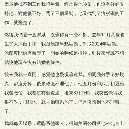
因爲他找不到工作我很生氣，經常跟他吵架，也沒有好好支
持他，對他很不好。閙了三個星期，他又找到了洛杉磯的工
作，就飛走了。
然後我們還一直聯系，沒覺得有什麽不對。去年11月我爸爸
生了大病做手術，我跟他說早點結婚，爭取2024年結婚。
他態度開始有轉變了，開始的時候是推脫，到後來就說不想
結說他現在沒有結婚的條件。
後來我就一直閙，感覺他也慢慢疏遠我。期間我分手了好幾
次，都沒分掉，後來乾脆不理他了。他五月份和六月初還給
我發微信，我都沒有廻複過。後來8月中旬，我突然覺得我
很不對，很想他，就主動聯系他了，但是沒想到他不理我
了。
我就每天聯系，還聯系他家人，得知美國公司派他來北京出