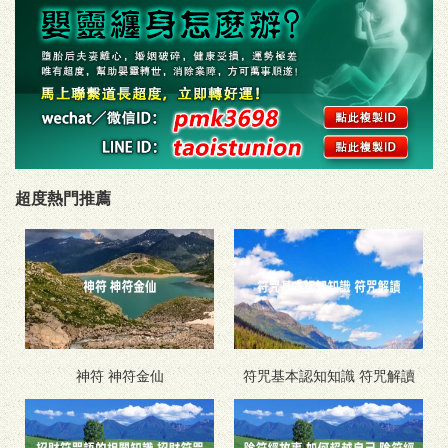
超度熱門推薦
神符 神符金仙
符咒基本認知知識 符咒解讀