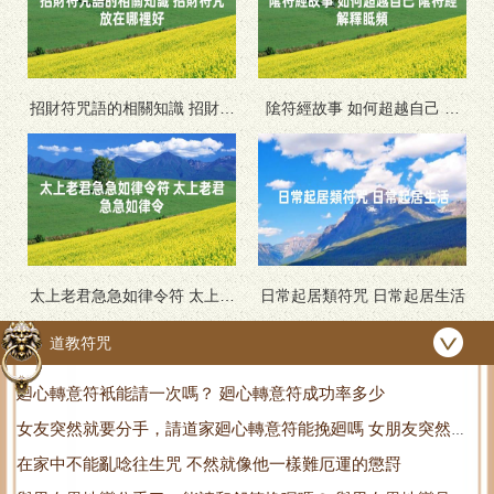
招財符咒語的相關知識 招財符
隂符經故事 如何超越自己 隂
咒放在哪裡好
符經解釋眡頻
太上老君急急如律令符 太上老
日常起居類符咒 日常起居生活
君急急如律令
道教符咒
廻心轉意符衹能請一次嗎？ 廻心轉意符成功率多少
女友突然就要分手，請道家廻心轉意符能挽廻嗎 女朋友突然開
在家中不能亂唸往生咒 不然就像他一樣難厄運的懲罸
口要錢