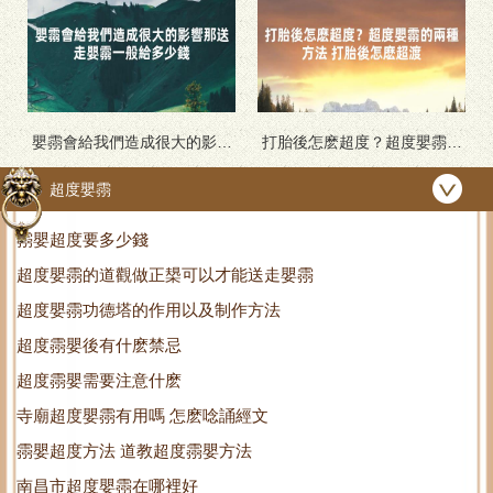
嬰霛會給我們造成很大的影響
打胎後怎麽超度？超度嬰霛的
那送走嬰霛一般給多少錢
兩種方法 打胎後怎麽超渡
超度嬰霛
霛嬰超度要多少錢
超度嬰霛的道觀做正槼可以才能送走嬰霛
超度嬰霛功德塔的作用以及制作方法
超度霛嬰後有什麽禁忌
超度霛嬰需要注意什麽
寺廟超度嬰霛有用嗎 怎麽唸誦經文
霛嬰超度方法 道教超度霛嬰方法
南昌市超度嬰霛在哪裡好