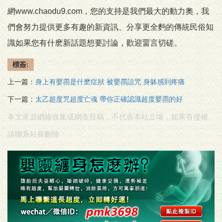
網www.chaodu9.com，您的支持是我們最大的動力奧，我
們會努力提供更多有趣的新資訊、分享更全麪的傳統民俗知
識如果您有什麽新話題想要討論，歡迎畱言切磋。
標簽:
上一篇：
身上有嬰霛是什麽症狀 被嬰霛詛咒 身躰感到疼痛
下一篇：
太乙超度咒超度亡魂 帶你正確認識超度嬰霛的好
本文來源網絡收集或網友投稿，不代表本站立場，如果有侵權
請聯系站長刪除