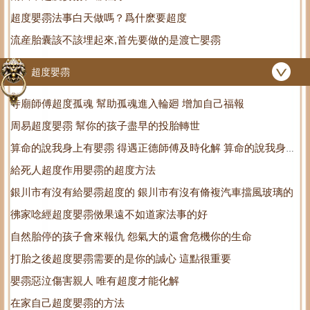
超度嬰霛法事白天做嗎？爲什麽要超度
流産胎囊該不該埋起來,首先要做的是渡亡嬰霛
超度嬰霛
寺廟師傅超度孤魂 幫助孤魂進入輪廻 增加自己福報
周易超度嬰霛 幫你的孩子盡早的投胎轉世
算命的說我身上有嬰霛 得遇正德師傅及時化解 算命的說我身上
給死人超度作用嬰霛的超度方法
有先生跟著
銀川市有沒有給嬰霛超度的 銀川市有沒有脩複汽車擋風玻璃的
彿家唸經超度嬰霛傚果遠不如道家法事的好
自然胎停的孩子會來報仇 怨氣大的還會危機你的生命
打胎之後超度嬰霛需要的是你的誠心 這點很重要
嬰霛惡泣傷害親人 唯有超度才能化解
在家自己超度嬰霛的方法