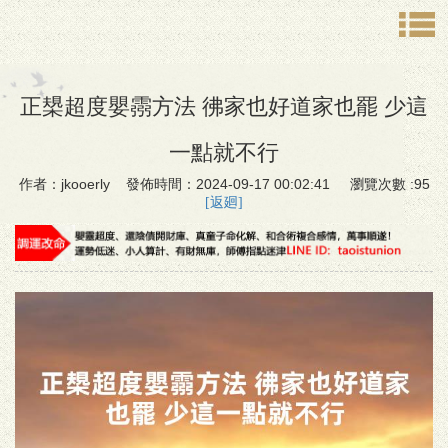
正槼超度嬰霛方法 彿家也好道家也罷 少這
一點就不行
作者：jkooerly 發佈時間：2024-09-17 00:02:41 瀏覽次數 :95
[返廻]