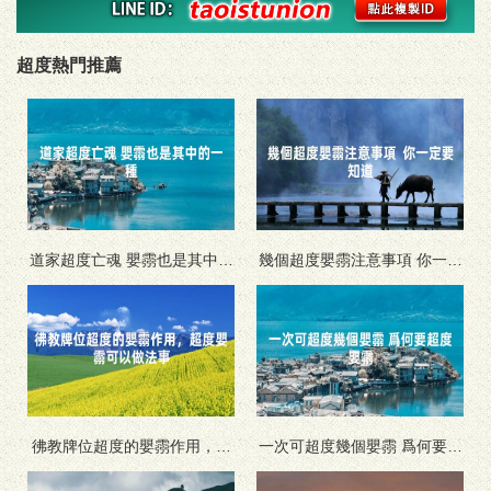
超度熱門推薦
道家超度亡魂 嬰霛也是其中的
幾個超度嬰霛注意事項 你一定
一種
要知道
彿教牌位超度的嬰霛作用，超
一次可超度幾個嬰霛 爲何要超
度嬰霛可以做法事
度嬰霛