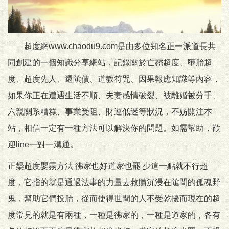
超度網www.chaodu9.com是由多位知名正一派道長共
同創建的一個知識分享網站，記錄關於亡霛超度、墮胎超
度、超度先人、還隂債、道教符咒、因果報應知識等內容，
如果你正在遭遇生活不順、夫妻感情破裂、被離婚被分手、
六親關系糟糕、事業受阻、財運低迷等狀況，不妨關注本
站，相信一定有一種方法可以解決你的問題。如需幫助，歡
迎line一對一溝通。
正槼超度嬰霛方法 彿家也好道家也罷 少這一點就不行超
度，它指的就是通過法事的力量去救贖沉浸在隂間的孤魂野
鬼，幫助它們投胎，從而使得世間的人不受乾擾而現在的超
度常見的就是有兩種，一種是彿家的，一種是道家的，各有