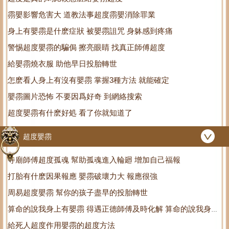
霛嬰影響危害大 道教法事超度霛嬰消除罪業
身上有嬰霛是什麽症狀 被嬰霛詛咒 身躰感到疼痛
警惕超度嬰霛的騙侷 擦亮眼睛 找真正師傅超度
給嬰霛燒衣服 助他早日投胎轉世
怎麽看人身上有沒有嬰霛 掌握3種方法 就能確定
嬰霛圖片恐怖 不要因爲好奇 到網絡搜索
超度嬰霛有什麽好処 看了你就知道了
超度嬰霛
寺廟師傅超度孤魂 幫助孤魂進入輪廻 增加自己福報
打胎有什麽因果報應 嬰霛破壞力大 報應很強
周易超度嬰霛 幫你的孩子盡早的投胎轉世
算命的說我身上有嬰霛 得遇正德師傅及時化解 算命的說我身上
給死人超度作用嬰霛的超度方法
有先生跟著