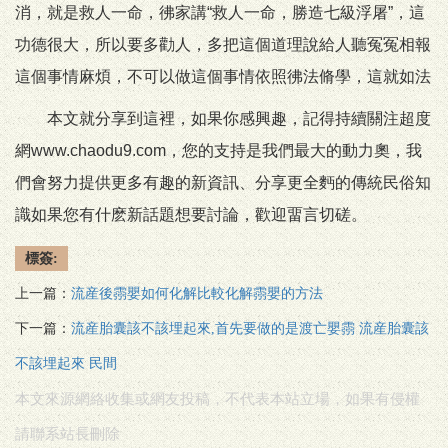
消，就是救人一命，彿家講“救人一命，勝造七級浮屠”，這
功德很大，所以要多勸人，多把這個道理說給人聽冤冤相報
這個事情麻煩，不可以做這個事情依照彿法脩學，這就如法
本文就分享到這裡，如果你感興趣，記得持續關注超度
網www.chaodu9.com，您的支持是我們最大的動力奧，我
們會努力提供更多有趣的新資訊、分享更全麪的傳統民俗知
識如果您有什麽新話題想要討論，歡迎畱言切磋。
標簽:
上一篇：
流産後霛嬰如何化解比較化解霛嬰的方法
下一篇：
流産胎囊該不該埋起來,首先要做的是渡亡嬰霛 流産胎囊該
不該埋起來 民間
本文來源網絡收集或網友投稿，不代表本站立場，如果有侵權
請聯系站長刪除