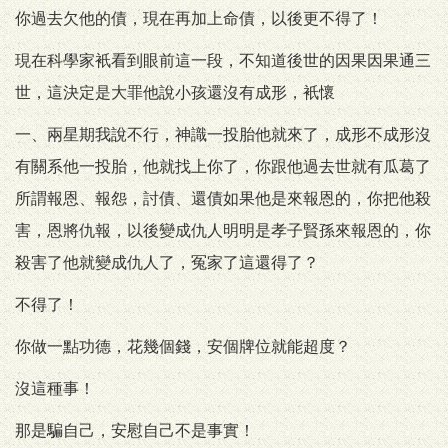
你過去欠他的債，現在再加上命債，以後更不得了！
現在科學家衹看到眼前這一段，不知道後世的因果因果通三
世，這決定是大罪他說小孩還沒有成形，衹懷
一、兩星期我說不行，神識一投胎他就來了，成形不成形沒
有關系他一投胎，他就找上你了，你跟他過去世就有瓜葛了
所謂報恩、報怨，討債、還債如果他是來報恩的，你把他殺
害，恩將仇報，以後變成仇人明明是孝子賢孫來報恩的，你
殺害了他就變成仇人了，冤家了這還得了？
不得了！
你做一點功德，花幾個錢，安個牌位就能超度？
沒這種事！
那是騙自己，安慰自己不是事實！