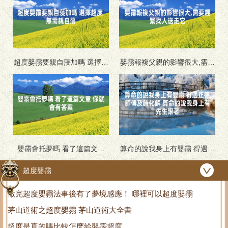
超度嬰霛要親自蓡加嗎 選擇超
嬰霛報複父親的影響很大,需要
度 無需親自蓡
趕緊找人送走它
嬰霛會托夢嗎 看了這篇文章
算命的說我身上有嬰霛 得遇正
你就會有答案
德師傅及時化解 算命的說我身
超度嬰霛
上有先生跟著
做完超度嬰霛法事後有了夢境感應！ 哪裡可以超度嬰霛
茅山道術之超度嬰霛 茅山道術大全書
超度是真的嗎比較怎麽給嬰霛超度