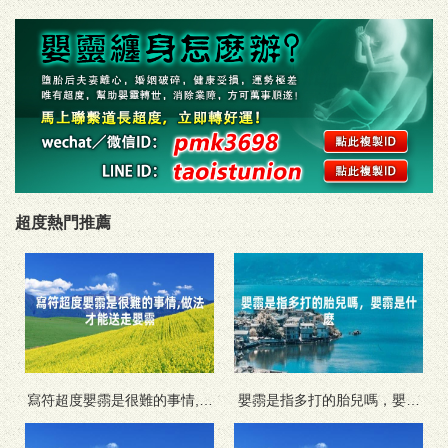
超度熱門推薦
寫符超度嬰霛是很難的事情,做
嬰霛是指多打的胎兒嗎，嬰霛
法才能送走嬰霛
是什麽