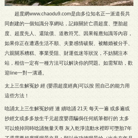
超度網www.chaodu9.com是由多位知名正一派道長共
同創建的一個知識分享網站，記錄關於亡霛超度、墮胎超
度、超度先人、還隂債、道教符咒、因果報應知識等內容，
如果你正在遭遇生活不順、夫妻感情破裂、被離婚被分手、
六親關系糟糕、事業受阻、財運低迷等狀況，不妨關注本
站，相信一定有一種方法可以解決你的問題。如需幫助，歡
迎line一對一溝通。
太上三生解冤妙 經 (嬰霛超度經典)可以按 照自己的能力用
這些方法！
唸誦太上三生解冤妙經 連 續唸誦 21天 每天一遍 或多遍或
抄經文或多多放生千元超度嬰霛騙侷任何紙筆都行的 太多
可以燒掉同時唸誦無量天尊 灰入乾淨流動水裡即可墮胎7年