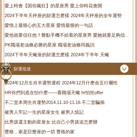
愛上時會【因你瘋狂】的星座男 愛上你時花會開
2024下半年天秤座的財運怎麽樣 2024年天秤座的全年運勢
愛情上最狠心的五大星座 愛情最狠的一句話
愛他就要信任他？磐點手機不給看的星座男 愛她就要足夠信任
PK職場老油條必勝的星座 職場老油條同義詞
她
2024下半年天蠍座的財運怎麽樣 2024年下半年 天蠍
財運低迷
2024年12月生肖羊運勢運程 2024年12月什麽命五行屬性
HR你們到底在怕什麽——看職場天蠍 hr怕拒offer
不二堂本周生肖運勢2014.11.10-11.16 不二堂騙侷
被男人牢記一生的星座女生 被男人惦記
比男孩還主動的星座女 比自己小男孩追怎麽辦
曹格，家是巨蟹座的一切 曹格的家