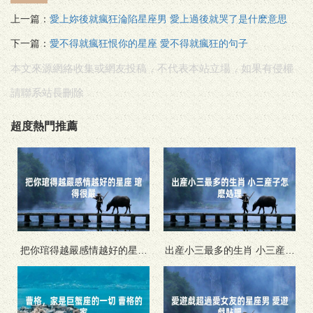
上一篇：
愛上妳後就瘋狂淪陷星座男 愛上過後就哭了是什麽意思
下一篇：
愛不得就瘋狂恨你的星座 愛不得就瘋狂的句子
本文來源網絡收集或網友投稿，不代表本站立場，如果有侵權
請聯系站長刪除
超度熱門推薦
把你琯得越嚴感情越好的星座
出産小三最多的生肖 小三産子
琯得很嚴
怎麽処理