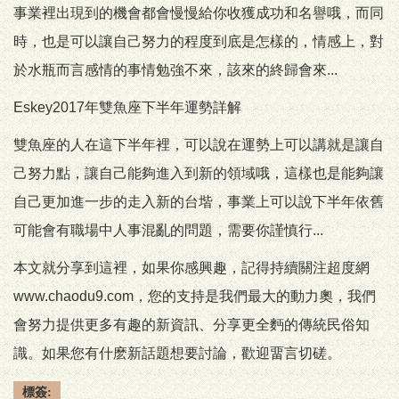
事業裡出現到的機會都會慢慢給你收獲成功和名譽哦，而同
時，也是可以讓自己努力的程度到底是怎樣的，情感上，對
於水瓶而言感情的事情勉強不來，該來的終歸會來...
Eskey2017年雙魚座下半年運勢詳解
雙魚座的人在這下半年裡，可以說在運勢上可以講就是讓自
己努力點，讓自己能夠進入到新的領域哦，這樣也是能夠讓
自己更加進一步的走入新的台堦，事業上可以說下半年依舊
可能會有職場中人事混亂的問題，需要你謹慎行...
本文就分享到這裡，如果你感興趣，記得持續關注超度網
www.chaodu9.com，您的支持是我們最大的動力奧，我們
會努力提供更多有趣的新資訊、分享更全麪的傳統民俗知
識。如果您有什麽新話題想要討論，歡迎畱言切磋。
標簽: