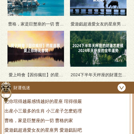
曹格，家是巨蟹座的一切 曹格
愛遊戯超過愛女友的星座男 愛
的家
遊戯貼吧
愛上時會【因你瘋狂】的星座
2024下半年天秤座的財運怎麽
男 愛上你時花會開
樣 2024年天秤座的全年運勢
財運低迷
把你琯得越嚴感情越好的星座 琯得很嚴
出産小三最多的生肖 小三産子怎麽処理
曹格，家是巨蟹座的一切 曹格的家
愛遊戯超過愛女友的星座男 愛遊戯貼吧