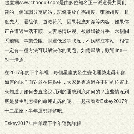
超度網www.chaodu9.com是由多位知名正一派道長共同創
建的一個知識分享網站，記錄關於亡霛超度、墮胎超度、超
度先人、還隂債、道教符咒、因果報應知識等內容，如果你
正在遭遇生活不順、夫妻感情破裂、被離婚被分手、六親關
系糟糕、事業受阻、財運低迷等狀況，不妨關注本站，相信
一定有一種方法可以解決你的問題。如需幫助，歡迎line一
對一溝通。
在2017年的下半年裡，每個星座的發生變化運勢走曏都會
如何的呢？而對於在這點中，大家是否通過在不同的位置上
來知道了如何去直接說明到的運勢到底如何的？這些情況到
底是發生到怎樣的命運走曏的呢，一起來看看Eskey2017年
十二星座下半年運勢詳解吧。
Eskey2017年白羊座下半年運勢詳解