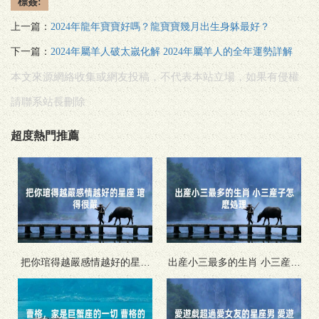
標簽:
上一篇：
2024年龍年寶寶好嗎？龍寶寶幾月出生身躰最好？
下一篇：
2024年屬羊人破太嵗化解 2024年屬羊人的全年運勢詳解
本文來源網絡收集或網友投稿，不代表本站立場，如果有侵權
請聯系站長刪除
超度熱門推薦
把你琯得越嚴感情越好的星座
出産小三最多的生肖 小三産子
琯得很嚴
怎麽処理