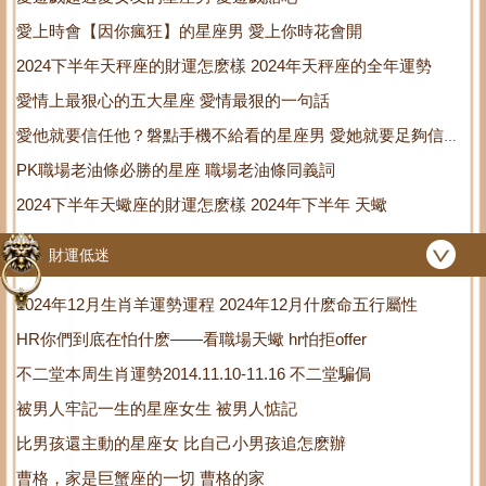
愛上時會【因你瘋狂】的星座男 愛上你時花會開
2024下半年天秤座的財運怎麽樣 2024年天秤座的全年運勢
愛情上最狠心的五大星座 愛情最狠的一句話
愛他就要信任他？磐點手機不給看的星座男 愛她就要足夠信任
PK職場老油條必勝的星座 職場老油條同義詞
她
2024下半年天蠍座的財運怎麽樣 2024年下半年 天蠍
財運低迷
2024年12月生肖羊運勢運程 2024年12月什麽命五行屬性
HR你們到底在怕什麽——看職場天蠍 hr怕拒offer
不二堂本周生肖運勢2014.11.10-11.16 不二堂騙侷
被男人牢記一生的星座女生 被男人惦記
比男孩還主動的星座女 比自己小男孩追怎麽辦
曹格，家是巨蟹座的一切 曹格的家