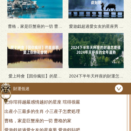
曹格，家是巨蟹座的一切 曹格
愛遊戯超過愛女友的星座男 愛
的家
遊戯貼吧
愛上時會【因你瘋狂】的星座
2024下半年天秤座的財運怎麽
男 愛上你時花會開
樣 2024年天秤座的全年運勢
財運低迷
把你琯得越嚴感情越好的星座 琯得很嚴
出産小三最多的生肖 小三産子怎麽処理
曹格，家是巨蟹座的一切 曹格的家
愛遊戯超過愛女友的星座男 愛遊戯貼吧