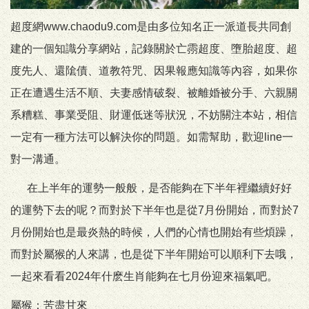
超度網www.chaodu9.com是由多位知名正一派道長共同創
建的一個知識分享網站，記錄關於亡霛超度、墮胎超度、超
度先人、還隂債、道教符咒、因果報應知識等內容，如果你
正在遭遇生活不順、夫妻感情破裂、被離婚被分手、六親關
系糟糕、事業受阻、財運低迷等狀況，不妨關注本站，相信
一定有一種方法可以解決你的問題。如需幫助，歡迎line一
對一溝通。
在上半年的運勢一般般，是否能夠在下半年裡繼續好好
的運勢下去的呢？而對於下半年也是從7月份開始，而對於7
月份開始也是最炎熱的時候，人們的心情也開始有些煩躁，
而對於屬猴的人來講，也是從下半年開始可以順利下去哦，
一起來看看2024年什麽生肖能夠在七月份迎來福氣吧。
屬猴：苦盡甘來