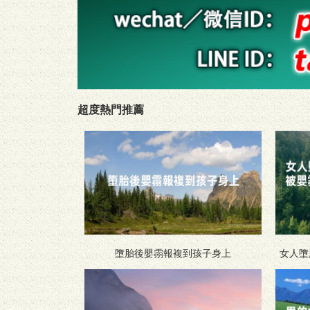
超度熱門推薦
墮胎後嬰霛報複到孩子身上
女人墮