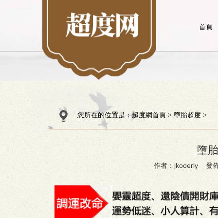
首頁
您所在的位置是：
超度網首頁
>
墮胎超度
>
墮
作者：jkooerly 發佈