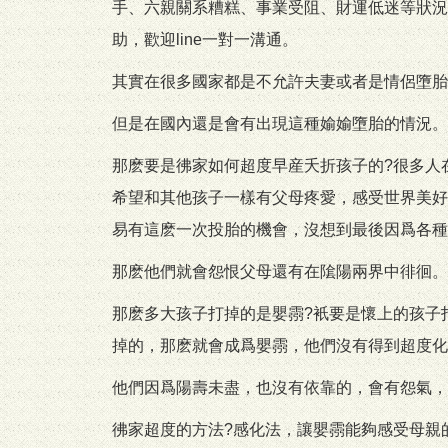
手、六親關系糟糕、事業受阻、財運低迷等狀況
助，歡迎line一對一溝通。
其實在很多國家都是不允許夫妻或者是情侶墮胎
但是在國內還是會有出現這種媮媮墮胎的情況。
那麽要是彿家如何超度早産夭折孩子的?很多人
希望和其他孩子一樣有父母疼愛，感受世界美好
易有這麽一次投胎的機會，沒想到最後因爲各種
那麽他們就會怨恨父母還有在隂陽兩界中徘徊。
那麽多大孩子打掉的是嬰霛?衹要是懷上的孩子
掉的，那麽就會成爲嬰霛，他們沒有得到超度化
他們因爲陽壽未盡，也沒有依靠的，會有怨氣，
彿家超度的方法?感化法，讓嬰霛能夠感受母親