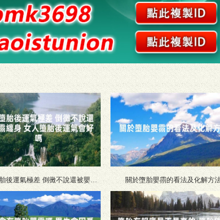
胎後運氣極差 倒黴不說還被嬰霛
關於墮胎嬰霛的看法及化解方
纏身 女人墮胎後運氣會好嗎