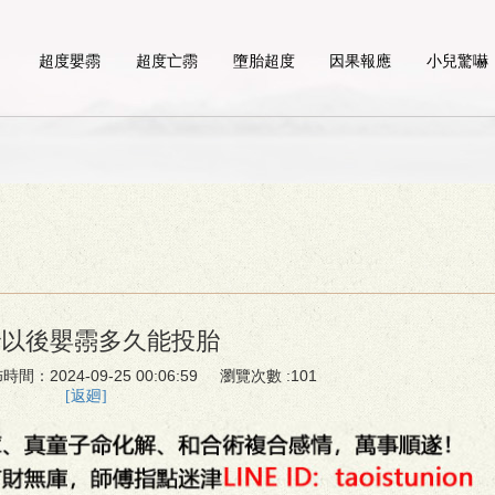
超度嬰霛
超度亡霛
墮胎超度
因果報應
小兒驚嚇
胎以後嬰霛多久能投胎
時間：2024-09-25 00:06:59 瀏覽次數 :101
[返廻]