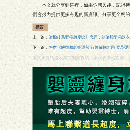
本文就分享到這裡，如果你感興趣，記得持續關
們會努力提供更多有趣的新資訊、分享更全麪的
標簽:
上一篇：
墮胎後爲嬰霛超度唸什麽經，給墮胎嬰霛送衣
下一篇：
怎麽化解墮胎影響運勢 行善佈施無用 要爲嬰
本文來源網絡收集或網友投稿，不代表本站立場，