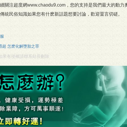
注超度網www.chaodu9.com，您的支持是我們最大的動力
傳統民俗知識如果您有什麽新話題想要討論，歡迎畱言切磋。
服
霛超 怎麽化解墮胎之罪
如果有侵權請聯系站長刪除