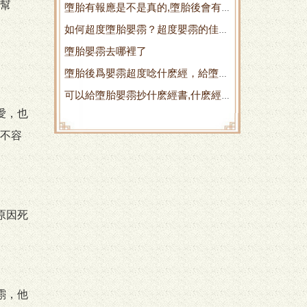
幫
墮胎有報應是不是真的,墮胎後會有
如何超度墮胎嬰霛？超度嬰霛的佳時
什麽報應 墮胎會有報應
墮胎嬰霛去哪裡了
間是何時
墮胎後爲嬰霛超度唸什麽經，給墮胎
可以給墮胎嬰霛抄什麽經書,什麽經
嬰霛送衣服
愛，也
文是爲墮胎的 給墮胎嬰兒燒紙
不容
原因死
霛，他