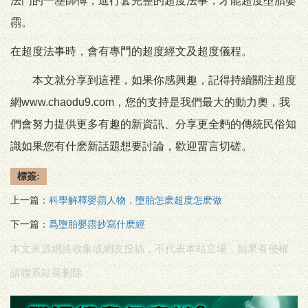
法門的一塵師傅，進行套完整的超度法事，才能超度墮胎嬰
霛。
在超度法事時，會有專門的超度經文及超度儀程。
本文就分享到這裡，如果你感興趣，記得持續關注超度
網www.chaodu9.com，您的支持是我們最大的動力奧，我
們會努力提供更多有趣的新資訊、分享更全麪的傳統民俗知
識如果您有什麽新話題想要討論，歡迎畱言切磋。
標簽:
上一篇：
科學解釋嬰霛人物，墮胎怎麽超度怎麽做
下一篇：
爲墮胎嬰霛抄寫什麽經
本文來源網絡收集或網友投稿，不代表本站立場，如果有侵權
請聯系站長刪除