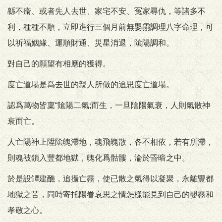
緜不瘉、或者先人去世、家宅不安、冤家尋仇，等諸多不
利，種種不順，立即進行三個月前無嬰霛調理八字命理，可
以祈福姻緣、運順財通、災星消退，隂陽調和。
對自己的願望有相應的獲得。
度亡道場是爲去世的親人所做的追思度亡道場。
認爲萬物皆稟“隂陽二氣;而生，一旦隂陽氣衰，人則氣散神
衰而亡。
人亡陽神上陞隂魄滯地，魂飛魄散，各不相依，若有所滯，
則魂被鎖入豐都地獄，魄化爲骷髏，淪於昏暗之中。
於是設罈建醮，追攝亡霛，使已散之氣得以凝聚，永離豐都
地獄之苦，同時寄托陽眷哀思之情怎樣能見到自己的嬰霛和
孝敬之心。