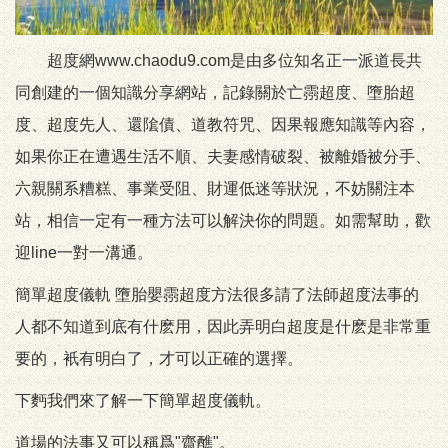
超度網www.chaodu9.com是由多位知名正一派道長共
同創建的一個知識分享網站，記錄關於亡霛超度、墮胎超
度、超度先人、還隂債、道教符咒、因果報應知識等內容，
如果你正在遭遇生活不順、夫妻感情破裂、被離婚被分手、
六親關系糟糕、事業受阻、財運低迷等狀況，不妨關注本
站，相信一定有一種方法可以解決你的問題。如需幫助，歡
迎line一對一溝通。
簡單超度儀軌 墮胎嬰霛超度方法很多請了法師超度法事的
人都不知道到底有什麽用，因此弄明白超度是什麽是非常重
要的，衹有明白了，才可以正確的選擇。
下麪我們來了解一下簡單超度儀軌。
道場的法事又可以稱爲"齋醮"。