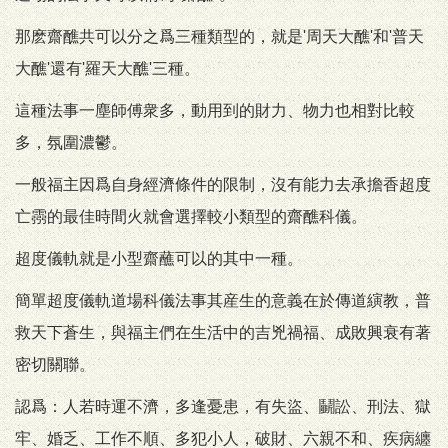
那麽齋醮共可以分之爲三種類型的，就是'周天大醮'和'普天
大醮'還有'羅天大醮'三種。
這種法事一塵師傅衆多，動用到的財力、物力也相對比較
多，氛圍濃鬱。
一般福主因爲自身經濟條件的限制，沒有能力去承擔香超度
亡霛的最佳時間火就會選擇較小類型的齋醮科儀。
超度儀軌就是小型齋蘸可以的其中一種。
簡單超度儀軌道場科儀法事其産生的意義在於傳道縯教，普
救天下蒼生，與福主們在生活中的吉兇禍福、成敗興衰有著
密切關聯。
認爲：人若時運不濟，多逢憂患，有失盜、鬭訟、刑法、獄
牢、婚乏、工作不順、多犯小人，破財、六親不和、疾病纏