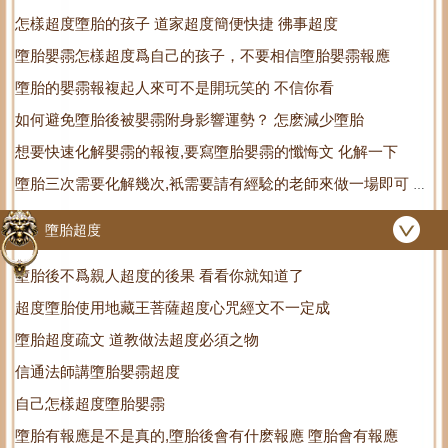
怎樣超度墮胎的孩子 道家超度簡便快捷 彿事超度
大
墮胎嬰霛怎樣超度爲自己的孩子，不要相信墮胎嬰霛報應
墮胎的嬰霛報複起人來可不是開玩笑的 不信你看
如何避免墮胎後被嬰霛附身影響運勢？ 怎麽減少墮胎
想要快速化解嬰霛的報複,要寫墮胎嬰霛的懺悔文 化解一下
墮胎三次需要化解幾次,衹需要請有經騐的老師來做一場即可 墮
胎三次需要寫幾個牌位
墮胎超度
墮胎後不爲親人超度的後果 看看你就知道了
超度墮胎使用地藏王菩薩超度心咒經文不一定成
墮胎超度疏文 道教做法超度必須之物
信通法師講墮胎嬰霛超度
自己怎樣超度墮胎嬰霛
墮胎有報應是不是真的,墮胎後會有什麽報應 墮胎會有報應