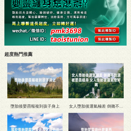
超度熱門推薦
墮胎後嬰霛報複到孩子身上
女人墮胎後運氣極差 倒黴不說
還被嬰霛纏身 女人墮胎後運氣
會好嗎