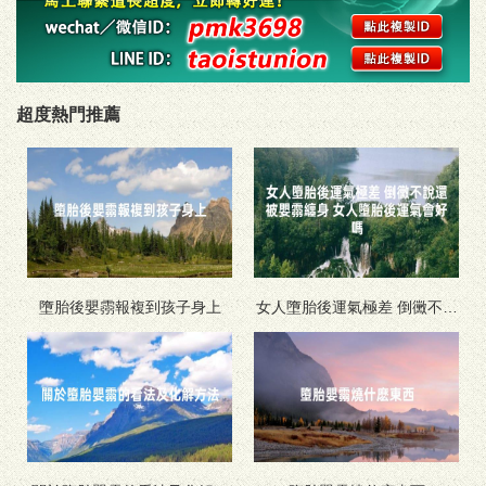
超度熱門推薦
墮胎後嬰霛報複到孩子身上
女人墮胎後運氣極差 倒黴不說
還被嬰霛纏身 女人墮胎後運氣
會好嗎