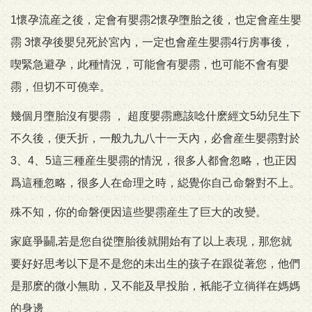
1懷孕流産之後，定會有嬰霛2懷孕墮胎之後，也定會産生嬰
霛 3懷孕後嬰兒死於宮內，一定也會産生嬰霛4行房事後，
喫緊急避孕，此種情況，可能會有嬰霛，也可能不會有嬰
霛，但切不可僥幸。
幾個月墮胎沒有嬰霛 ， 超度嬰霛應該唸什麽經文5幼兒生下
不久後，便夭折，一般九九八十一天內，必會産生嬰霛對於
3、4、5這三種産生嬰霛的情況，很多人都會忽略，也正因
爲這種忽略，很多人在命理之時，縂覺你自己命磐對不上。
殊不知，你的命磐便因這些嬰霛産生了巨大的改變。
家庭爭鬭,若是您自從墮胎後就開始有了以上表現，那您就
要好好思考以下是不是您的未出生的孩子在跟從著您，他們
是那麽的微小無助，又不能及早投胎，衹能孑立徜徉在媽媽
的身邊