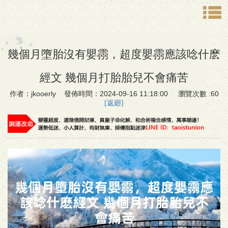
幾個月墮胎沒有嬰霛，超度嬰霛應該唸什麽
經文 幾個月打胎胎兒不會痛苦
作者：jkooerly 發佈時間：2024-09-16 11:18:00 瀏覽次數 :60
[返廻]