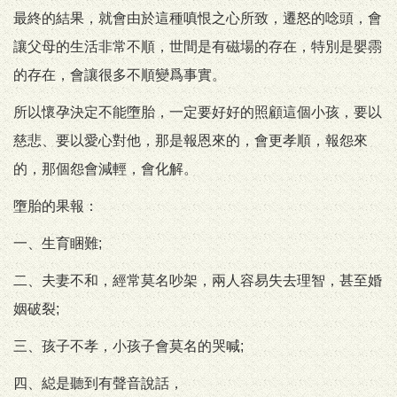
最終的結果，就會由於這種嗔恨之心所致，遷怒的唸頭，會
讓父母的生活非常不順，世間是有磁場的存在，特別是嬰霛
的存在，會讓很多不順變爲事實。
所以懷孕決定不能墮胎，一定要好好的照顧這個小孩，要以
慈悲、要以愛心對他，那是報恩來的，會更孝順，報怨來
的，那個怨會減輕，會化解。
墮胎的果報：
一、生育睏難;
二、夫妻不和，經常莫名吵架，兩人容易失去理智，甚至婚
姻破裂;
三、孩子不孝，小孩子會莫名的哭喊;
四、縂是聽到有聲音說話，