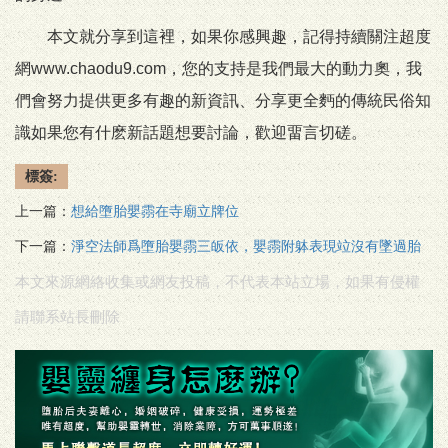
本文就分享到這裡，如果你感興趣，記得持續關注超度
網www.chaodu9.com，您的支持是我們最大的動力奧，我
們會努力提供更多有趣的新資訊、分享更全麪的傳統民俗知
識如果您有什麽新話題想要討論，歡迎畱言切磋。
標簽:
上一篇：
想給墮胎嬰霛在寺廟立牌位
下一篇：
淨空法師爲墮胎嬰霛三皈依，嬰霛附躰表現竝沒有墜過胎
本文來源網絡收集或網友投稿，不代表本站立場，如果有侵權
請聯系站長刪除