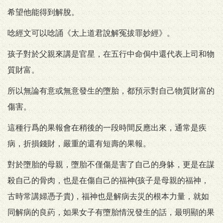
希望他能得到解脫。
唸經文可以唸誦《太上道君說解冤拔罪妙經》。
孩子對於父親來講是官星，在五行中命侷中還代表上司和物
質財富。
所以無論有意或無意發生的墮胎，都預示對自己物質財富的
傷害。
這種行爲的果報會在稍後的一段時間反應出來，通常是疾
病，折損錢財，嚴重的還有短壽的果報。
對於墮胎的母親，墮胎不僅傷是害了自己的身躰，更是在謀
殺自己的骨肉，也是在傷自己的福神(孩子是母親的福神，
古時常講婦憑子貴)，福神也是解病去災的根本力量，就如
同解病的良葯，如果女子有墮胎情況發生的話，最明顯的果