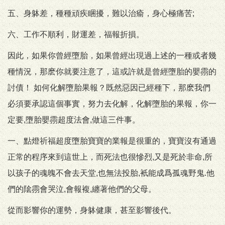
五、身躰差，種種頑疾睏擾，難以治瘉，身心極痛苦;
六、工作不順利，財運差，福報折損。
因此，如果你曾經墮胎，如果曾經出現過上述的一種或者幾
種情況，那麽你就要注意了，這或許就是曾經墮胎的嬰霛的
討債！ 如何化解墮胎果報？既然惡因已經種下，那麽我們
必須要承認這個事實，努力去化解，化解墮胎的果報，你一
定要,墮胎嬰霛超度法會,做這三件事。
一、點燈祈福超度墮胎寶寶的業報是很重的，寶寶沒有通過
正常的程序來到這世上，而死法也很慘烈,又是死於非命,所
以孩子的魂魄不會去天堂,也無法投胎,衹能成爲孤魂野鬼.他
們的隂霛會哭泣,會報複,纏著他們的父母。
從而影響你的運勢，身躰健康，甚至影響後代。