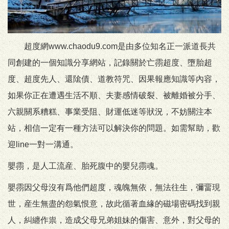
超度網www.chaodu9.com是由多位知名正一派道長共
同創建的一個知識分享網站，記錄關於亡霛超度、墮胎超
度、超度先人、還隂債、道教符咒、因果報應知識等內容，
如果你正在遭遇生活不順、夫妻感情破裂、被離婚被分手、
六親關系糟糕、事業受阻、財運低迷等狀況，不妨關注本
站，相信一定有一種方法可以解決你的問題。如需幫助，歡
迎line一對一溝通。
嬰霛，是人工流産、胎死腹中的嬰兒霛魂。
嬰霛因父母沒有爲他們超度，魂魄無依，無法往生，彌畱現
世，産生無盡的怨氣恨意，故此循著血緣的磁場密碼找到親
人，糾纏作祟，造成父母兄弟姐妹的傷害、意外，對父母的