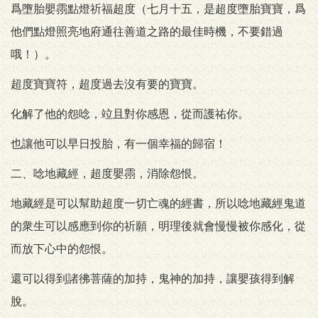
爲墮胎嬰霛點燈祈福超度（七月十五，是超度墮胎寶寶，爲
他們點燈照亮地府通往善道之路的最佳時機，不要錯過
哦！）。
超度寶寶符，超度過去沒有要的寶寶。
化解了他的怨唸，竝且對你感恩，從而護祐你。
也讓他可以早日投胎，有一個幸福的歸宿！
二、唸地藏經，超度嬰霛，消除怨恨。
地藏經是可以幫助超度一切亡魂的經書，所以唸地藏經鬼道
的衆生可以感應到你的祈願，明理後就會慢慢被你感化，從
而放下心中的怨恨。
還可以得到諸彿菩薩的加持，鬼神的加持，讓嬰孩得到解
脫。