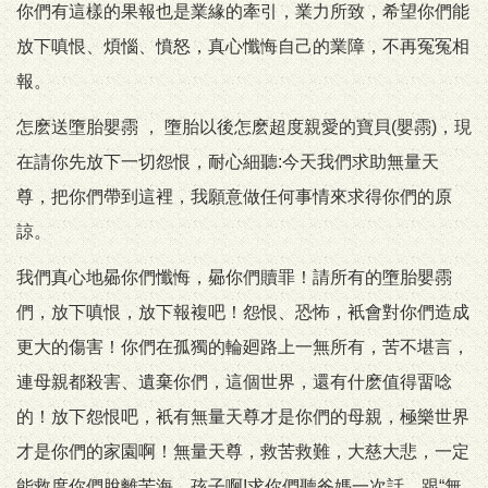
你們有這樣的果報也是業緣的牽引，業力所致，希望你們能
放下嗔恨、煩惱、憤怒，真心懺悔自己的業障，不再冤冤相
報。
怎麽送墮胎嬰霛 ， 墮胎以後怎麽超度親愛的寶貝(嬰霛)，現
在請你先放下一切怨恨，耐心細聽:今天我們求助無量天
尊，把你們帶到這裡，我願意做任何事情來求得你們的原
諒。
我們真心地曏你們懺悔，曏你們贖罪！請所有的墮胎嬰霛
們，放下嗔恨，放下報複吧！怨恨、恐怖，衹會對你們造成
更大的傷害！你們在孤獨的輪廻路上一無所有，苦不堪言，
連母親都殺害、遺棄你們，這個世界，還有什麽值得畱唸
的！放下怨恨吧，衹有無量天尊才是你們的母親，極樂世界
才是你們的家園啊！無量天尊，救苦救難，大慈大悲，一定
能救度你們脫離苦海，孩子啊!求你們聽爸媽一次話，跟“無