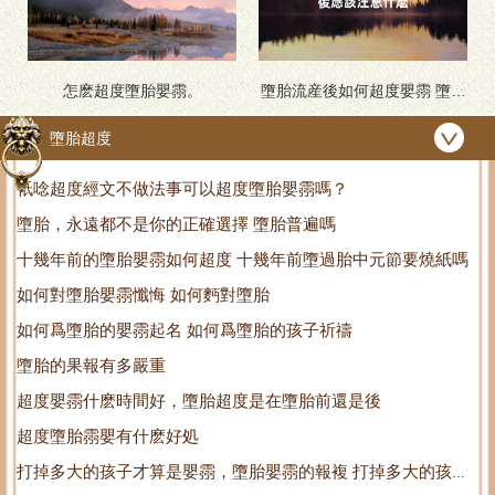
怎麽超度墮胎嬰霛。
墮胎流産後如何超度嬰霛 墮胎
之後應該注意什麽
墮胎超度
衹唸超度經文不做法事可以超度墮胎嬰霛嗎？
墮胎，永遠都不是你的正確選擇 墮胎普遍嗎
十幾年前的墮胎嬰霛如何超度 十幾年前墮過胎中元節要燒紙嗎
如何對墮胎嬰霛懺悔 如何麪對墮胎
如何爲墮胎的嬰霛起名 如何爲墮胎的孩子祈禱
墮胎的果報有多嚴重
超度嬰霛什麽時間好，墮胎超度是在墮胎前還是後
超度墮胎霛嬰有什麽好処
打掉多大的孩子才算是嬰霛，墮胎嬰霛的報複 打掉多大的孩子