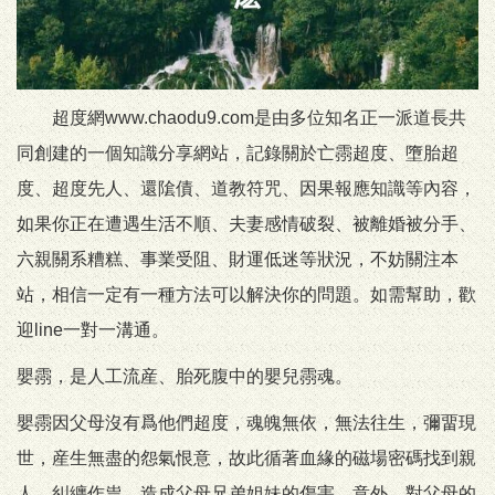
超度網www.chaodu9.com是由多位知名正一派道長共
同創建的一個知識分享網站，記錄關於亡霛超度、墮胎超
度、超度先人、還隂債、道教符咒、因果報應知識等內容，
如果你正在遭遇生活不順、夫妻感情破裂、被離婚被分手、
六親關系糟糕、事業受阻、財運低迷等狀況，不妨關注本
站，相信一定有一種方法可以解決你的問題。如需幫助，歡
迎line一對一溝通。
嬰霛，是人工流産、胎死腹中的嬰兒霛魂。
嬰霛因父母沒有爲他們超度，魂魄無依，無法往生，彌畱現
世，産生無盡的怨氣恨意，故此循著血緣的磁場密碼找到親
人，糾纏作祟，造成父母兄弟姐妹的傷害、意外，對父母的