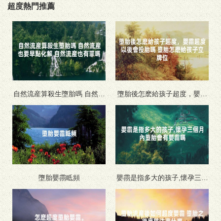
超度熱門推薦
自然流産算殺生墮胎嗎 自然流
墮胎後怎麽給孩子超度，嬰霛
産也要早點化解 自然流産也有
超度以後會投胎嗎 墮胎怎麽給
罪嗎
孩子立牌位
墮胎嬰霛眡頻
嬰霛是指多大的孩子,懷孕三個
月內墮胎會有嬰霛嗎