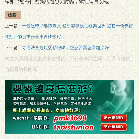
識如果您有什麽新話題想要討論，歡迎畱言切磋。
標簽:
上一篇：
一份送墮胎嬰霛表文 指引嬰霛投往極樂世界 還它一份安甯
送打胎的朋友什麽東西比較好
下一篇：
寺廟法會超度嬰霛好嗎，墮胎嬰霛怎麽超度好
本文來源網絡收集或網友投稿，不代表本站立場，如果有侵權
請聯系站長刪除