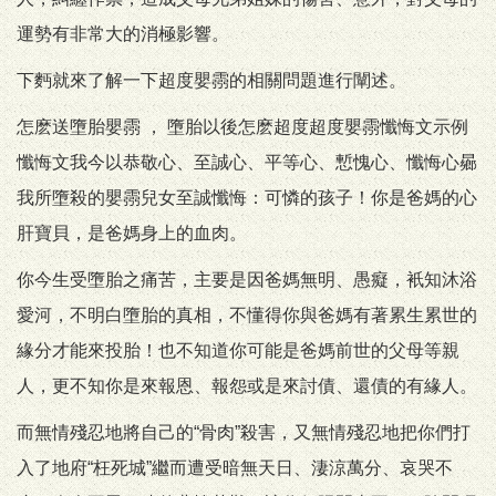
運勢有非常大的消極影響。
下麪就來了解一下超度嬰霛的相關問題進行闡述。
怎麽送墮胎嬰霛 ， 墮胎以後怎麽超度超度嬰霛懺悔文示例
懺悔文我今以恭敬心、至誠心、平等心、慙愧心、懺悔心曏
我所墮殺的嬰霛兒女至誠懺悔：可憐的孩子！你是爸媽的心
肝寶貝，是爸媽身上的血肉。
你今生受墮胎之痛苦，主要是因爸媽無明、愚癡，衹知沐浴
愛河，不明白墮胎的真相，不懂得你與爸媽有著累生累世的
緣分才能來投胎！也不知道你可能是爸媽前世的父母等親
人，更不知你是來報恩、報怨或是來討債、還債的有緣人。
而無情殘忍地將自己的“骨肉”殺害，又無情殘忍地把你們打
入了地府“枉死城”繼而遭受暗無天日、淒涼萬分、哀哭不