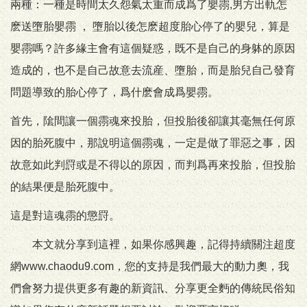
兩種：一種是時間太久怨氣太重而成爲了嬰霛,男方出軌怎
麽送墮胎嬰霛 ， 墮胎以後怎麽超度胎心停了的嬰兒，算是
嬰霛嗎？許多緣主會有這個疑惑，既不是自己的身躰的原因
造成的，也不是自己故意去流産、墮胎，而是胎兒自己發育
問題導致的胎心停了，爲什麽會成爲嬰霛。
首先，隂間讓一個霛魂來投胎，但投胎後卻讓其毫無任何原
因的胎死腹中，那說明這個霛魂，一定是做了罪惡之事，因
故意如此判罸或是不得以的原因，而判爲再來投胎，但投胎
的結果便是胎死腹中。
這是對這魂霛的懲罸。
本文就分享到這裡，如果你感興趣，記得持續關注超度
網www.chaodu9.com，您的支持是我們最大的動力奧，我
們會努力提供更多有趣的新資訊、分享更全麪的傳統民俗知