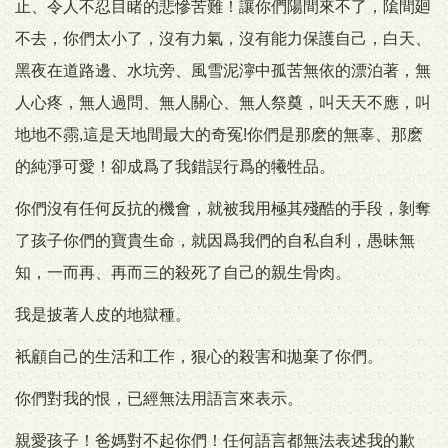
止、令人不忍目睹的悲慘苦難！讓你們陽間來不了，隂間廻
不去，你們太小了，沒有力氣，沒有能力保護自己，白天、
黑夜在道路邊、水坑旁、風雪泥濘中孤苦無依的漂泊著，無
人心疼，無人過問、無人關心、無人祭奠，叫天天不應，叫
地地不霛,這是天地間最大的奇冤!你們是那麽的無辜、那麽
的純淨可愛！卻成爲了我錯誤行爲的犧牲品。
你們沒有任何反抗的機會，就被我用極其殘酷的手段，剝奪
了孩子你們的寶貴生命，就因爲我們的自私自利，愚昧無
知，一而再、再而三的殺死了自己的親生骨肉。
我是披著人皮的地獄種。
衹顧自己的生活和工作，狠心的殺害和拋棄了你們。
你們對我的恨，已經無法用語言來表示。
親愛孩子！爸媽對不起你們！任何語言都無法表述我的歉