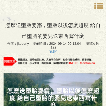
怎麽送墮胎嬰霛，墮胎以後怎麽超度 給自
己墮胎的嬰兒送東西寫什麽
作者：jkooerly 發佈時間：2024-09-14 00:13:04 瀏覽次數
:122
[返廻]