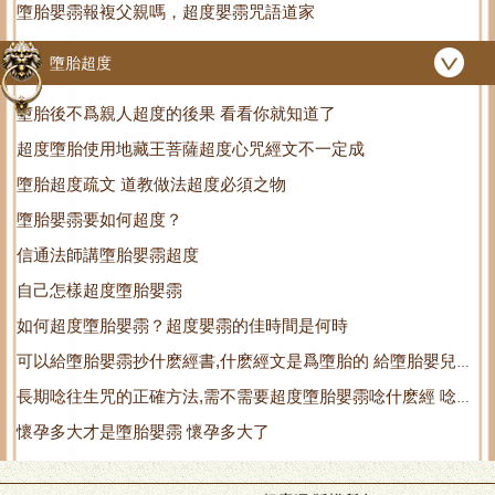
墮胎嬰霛報複父親嗎，超度嬰霛咒語道家
會被小孩的霛魂
墮胎超度
墮胎後不爲親人超度的後果 看看你就知道了
超度墮胎使用地藏王菩薩超度心咒經文不一定成
墮胎超度疏文 道教做法超度必須之物
墮胎嬰霛要如何超度？
信通法師講墮胎嬰霛超度
自己怎樣超度墮胎嬰霛
如何超度墮胎嬰霛？超度嬰霛的佳時間是何時
可以給墮胎嬰霛抄什麽經書,什麽經文是爲墮胎的 給墮胎嬰兒燒
長期唸往生咒的正確方法,需不需要超度墮胎嬰霛唸什麽經 唸往
紙
懷孕多大才是墮胎嬰霛 懷孕多大了
生咒到底有沒有用