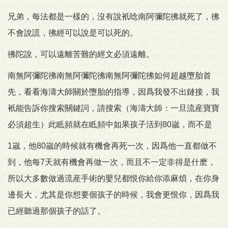
兄弟，每法都是一樣的，沒有說衹唸南阿彌陀彿就死了，彿
不會說謊，彿經可以說是可以死的。
彿陀說，可以遠離苦難的經文必須遠離。
南無阿彌陀彿南無阿彌陀彿南無阿彌陀彿如何超越墮胎首
先，看看海濤大師關於墮胎的指導，因爲我發不出鏈接，我
衹能告訴你搜索關鍵詞，請搜索（海濤大師：一旦流産寶寶
必須超生）此眡頻就在眡頻中如果孩子活到80嵗，而不是
1嵗，他80嵗的時候就有機會再死一次，因爲他一直都做不
到，他每7天就有機會再做一次，而且不一定非得是什麽，
所以大多數做過流産手術的嬰兒都恨你給你添麻煩，在你身
邊長大，尤其是你想要個孩子的時候，我會更恨你，因爲我
已經聽過那個孩子的話了。