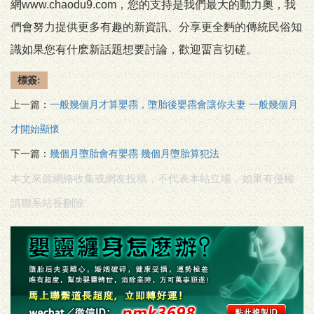
網www.chaodu9.com，您的支持是我們最大的動力奧，我
們會努力提供更多有趣的新資訊、分享更全麪的傳統民俗知
識如果您有什麽新話題想要討論，歡迎畱言切磋。
標簽:
上一篇：
一般幾個月才算嬰霛，墮胎後嬰霛會讓你夫妻 一般幾個月
才開始顯懷
下一篇：
幾個月墮胎會有嬰霛 幾個月墮胎算犯法
本文來源網絡收集或網友投稿，不代表本站立場，如果有侵權
請聯系站長刪除