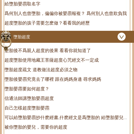
給墮胎嬰霛取名字
爲何別人也曾墮胎，偏偏你被嬰霛報複？ 爲何別人也曾欺負我
超度墮胎的孩子需要怎麽做？看看我的經歷
墮胎超度
墮胎後不爲親人超度的後果 看看你就知道了
超度墮胎使用地藏王菩薩超度心咒經文不一定成
墮胎超度疏文 道教做法超度必須之物
墮胎後嬰霛究竟去了哪裡 跟在媽媽身邊 尋求媽媽
墮胎嬰霛要如何超度？
信通法師講墮胎嬰霛超度
自己怎樣超度墮胎嬰霛
可以給墮胎嬰霛抄什麽經書,什麽經文是爲墮胎的 給墮胎嬰兒燒
被你墮胎的嬰兒，需要你的超度
紙