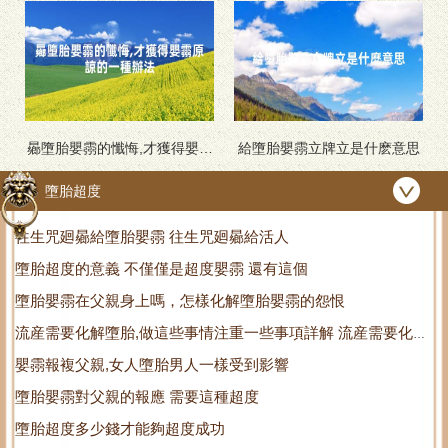
做功德後怎麽廻曏
傅來教你 在家自己如何拍大片
曏墮胎嬰霛的懺悔,才獲得嬰霛
給墮胎嬰霛立牌立是什麽意思
原諒的一種辦法
墮胎超度
往生咒廻曏給墮胎嬰霛 往生咒廻曏給活人
墮胎超度的意義 不僅僅是超度嬰霛 還有這個
墮胎嬰霛在父親身上嗎，怎樣化解墮胎嬰霛的怨恨
流産需要化解墮胎,做這些事情注重一些事項詳解 流産需要化解
嬰霛報複父親,女人墮胎男人一樣受到影響
什麽
墮胎嬰霛對父親的報應 需要這種超度
墮胎超度多少錢才能夠超度成功