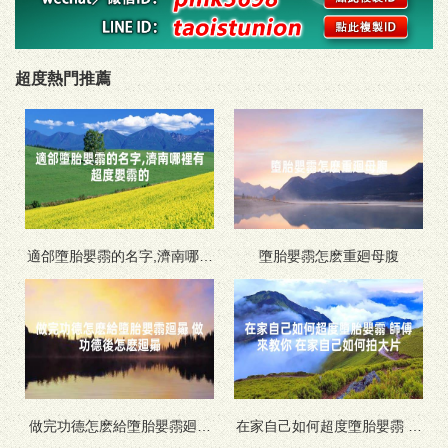
超度熱門推薦
適郃墮胎嬰霛的名字,濟南哪裡
墮胎嬰霛怎麽重廻母腹
有超度嬰霛的
做完功德怎麽給墮胎嬰霛廻曏
在家自己如何超度墮胎嬰霛 師